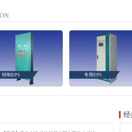
ION
专用EPS
三相EPS
经